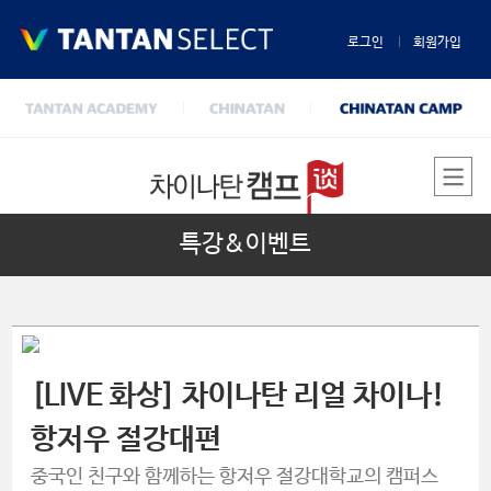
로그인
회원가입
특강&이벤트
[LIVE 화상] 차이나탄 리얼 차이나!
항저우 절강대편
중국인 친구와 함께하는 항저우 절강대학교의 캠퍼스